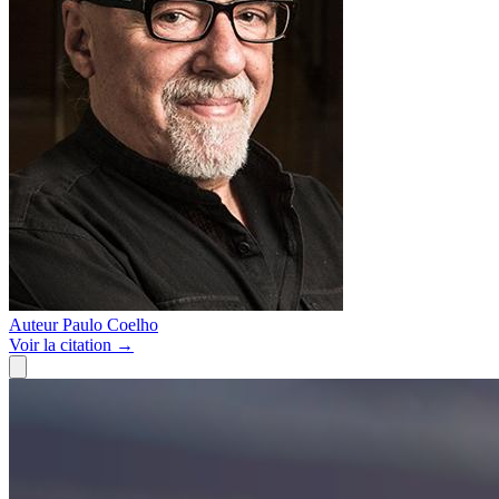
Auteur
Paulo Coelho
Voir
la citation
→