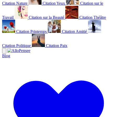
Citation Nature
Citation Yeux
Citation sur le
Travail
Citation sur la Beauté
Citation Théâtre
Citation Printemps
Citation Amitié
Citation Politique
Citation Paix
Blog