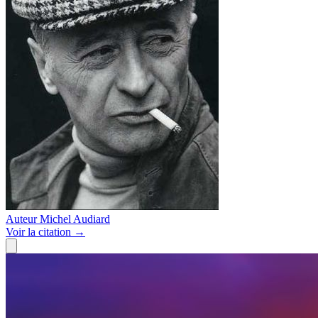
Auteur
Michel Audiard
Voir
la citation
→