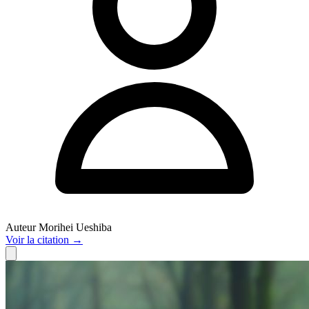
Auteur
Morihei Ueshiba
Voir
la citation
→