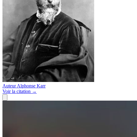
Auteur
Alphonse Karr
Voir
la citation
→