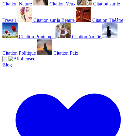
Citation Nature
Citation Yeux
Citation sur le
Travail
Citation sur la Beauté
Citation Théâtre
Citation Printemps
Citation Amitié
Citation Politique
Citation Paix
Blog