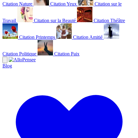
Citation Nature
Citation Yeux
Citation sur le
Travail
Citation sur la Beauté
Citation Théâtre
Citation Printemps
Citation Amitié
Citation Politique
Citation Paix
Blog