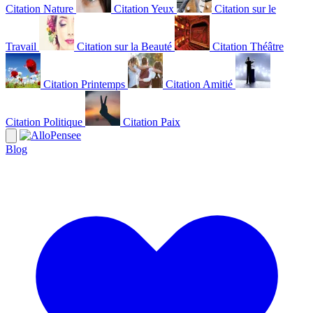
Citation Nature
Citation Yeux
Citation sur le
Travail
Citation sur la Beauté
Citation Théâtre
Citation Printemps
Citation Amitié
Citation Politique
Citation Paix
Blog