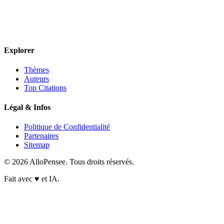
Explorer
Thèmes
Auteurs
Top Citations
Légal & Infos
Politique de Confidentialité
Partenaires
Sitemap
© 2026 AlloPensee. Tous droits réservés.
Fait avec
♥
et IA.