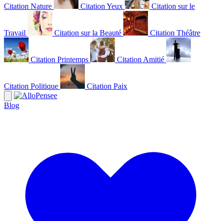
Citation Nature
Citation Yeux
Citation sur le
Travail
Citation sur la Beauté
Citation Théâtre
Citation Printemps
Citation Amitié
Citation Politique
Citation Paix
Blog