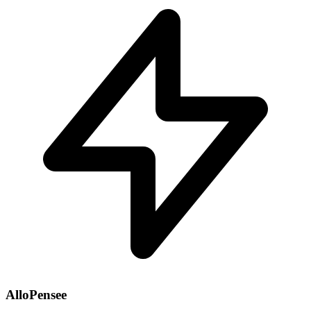
AlloPensee