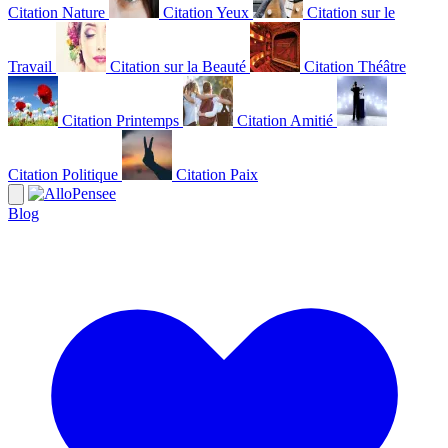
Citation Nature
Citation Yeux
Citation sur le
Travail
Citation sur la Beauté
Citation Théâtre
Citation Printemps
Citation Amitié
Citation Politique
Citation Paix
Blog