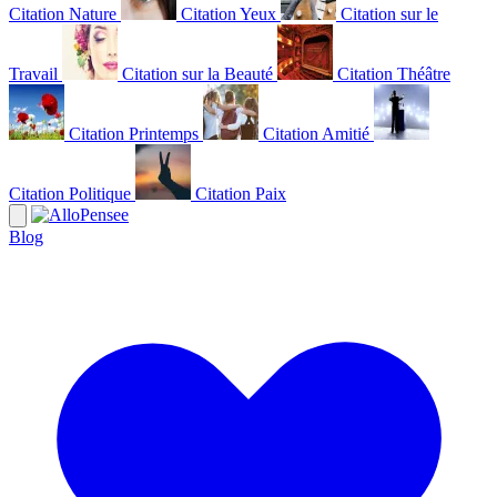
Citation Nature
Citation Yeux
Citation sur le
Travail
Citation sur la Beauté
Citation Théâtre
Citation Printemps
Citation Amitié
Citation Politique
Citation Paix
Blog