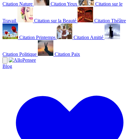
Citation Nature
Citation Yeux
Citation sur le
Travail
Citation sur la Beauté
Citation Théâtre
Citation Printemps
Citation Amitié
Citation Politique
Citation Paix
Blog