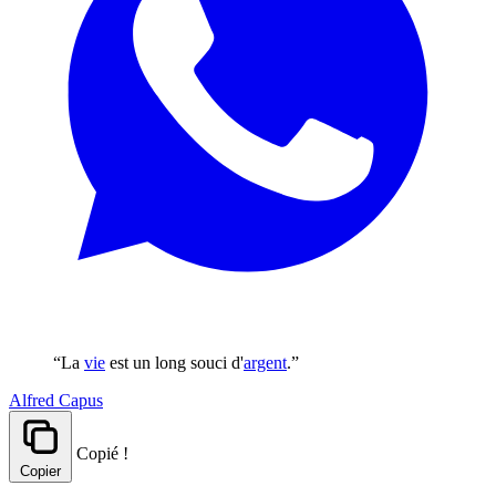
“La
vie
est un long souci d'
argent
.”
Alfred Capus
Copié !
Copier