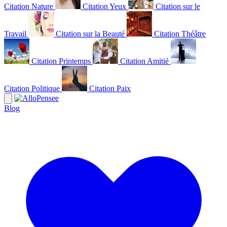
Citation Nature
Citation Yeux
Citation sur le
Travail
Citation sur la Beauté
Citation Théâtre
Citation Printemps
Citation Amitié
Citation Politique
Citation Paix
Blog