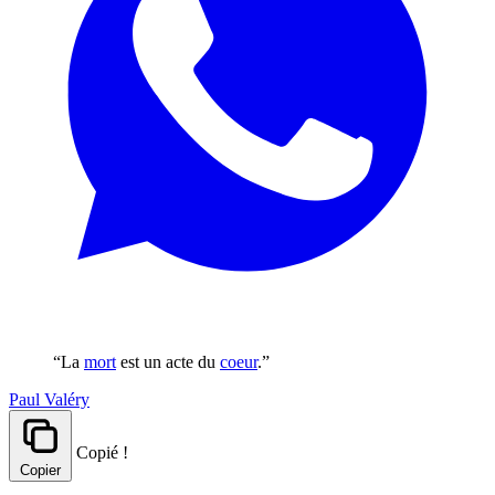
“La
mort
est un acte du
coeur
.”
Paul Valéry
Copié !
Copier