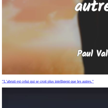
"L’abruti est celui qui se croit plus intelligent que les autres."