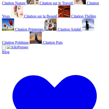
Citation Nature
Citation sur le Travail
Citation
Yeux
Citation sur la Beauté
Citation Théâtre
Citation Printemps
Citation Amitié
Citation Politique
Citation Paix
Blog