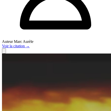
Auteur
Marc Aurèle
Voir
la citation
→