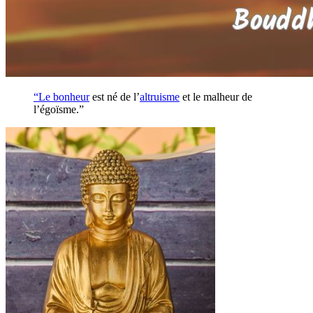
“Le
bonheur
est né de l’
altruisme
et le malheur de
l’égoïsme.”