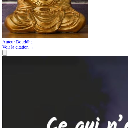
Auteur
Bouddha
Voir
la citation
→