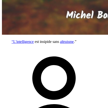
“L'
intelligence
est insipide sans
altruisme
.”