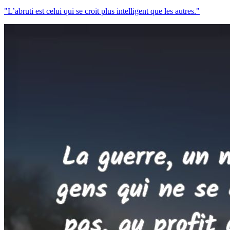
"L’abruti est celui qui se croit plus intelligent que les autres."