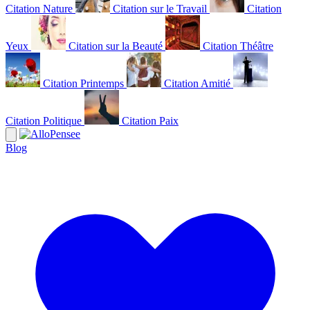
Citation Nature
Citation sur le Travail
Citation
Yeux
Citation sur la Beauté
Citation Théâtre
Citation Printemps
Citation Amitié
Citation Politique
Citation Paix
Blog