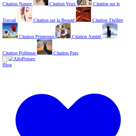
Citation Nature
Citation Yeux
Citation sur le
Travail
Citation sur la Beauté
Citation Théâtre
Citation Printemps
Citation Amitié
Citation Politique
Citation Paix
Blog