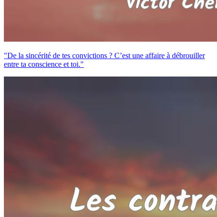
"De la sincérité de tes convictions ? C’est une affaire à débrouiller
entre ta conscience et toi."