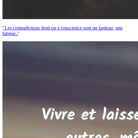
"Les contradictions dont on a conscience sont un fardeau, une
fatigue."