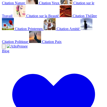
Citation Nature
Citation Yeux
Citation sur le
Travail
Citation sur la Beauté
Citation Théâtre
Citation Printemps
Citation Amitié
Citation Politique
Citation Paix
Blog