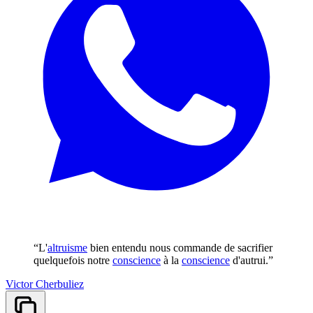
“L'
altruisme
bien entendu nous commande de sacrifier
quelquefois notre
conscience
à la
conscience
d'autrui.”
Victor Cherbuliez