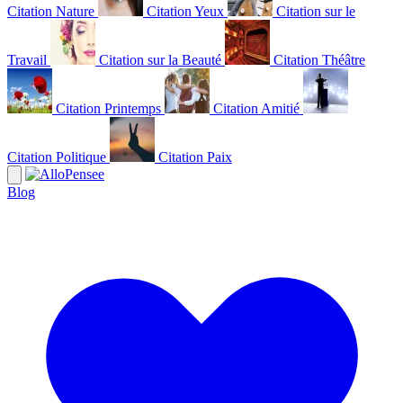
Citation Nature
Citation Yeux
Citation sur le
Travail
Citation sur la Beauté
Citation Théâtre
Citation Printemps
Citation Amitié
Citation Politique
Citation Paix
Blog