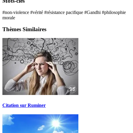
Mots-clés
#non-violence
#vérité
#résistance pacifique
#Gandhi
#philosophie
morale
Thèmes Similaires
Citation sur Ruminer