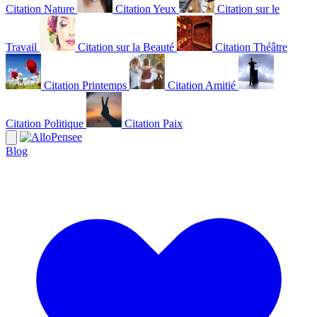
Citation Nature
Citation Yeux
Citation sur le
Travail
Citation sur la Beauté
Citation Théâtre
Citation Printemps
Citation Amitié
Citation Politique
Citation Paix
Blog