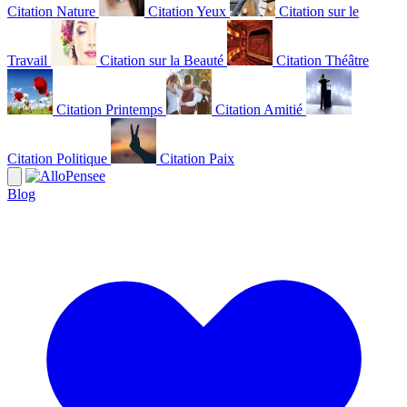
Citation Nature
Citation Yeux
Citation sur le
Travail
Citation sur la Beauté
Citation Théâtre
Citation Printemps
Citation Amitié
Citation Politique
Citation Paix
Blog