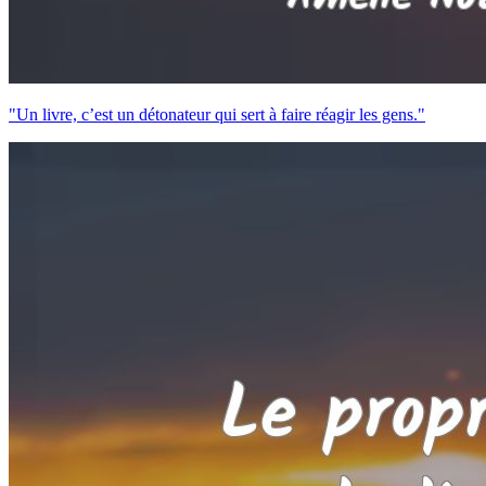
"Un livre, c’est un détonateur qui sert à faire réagir les gens."