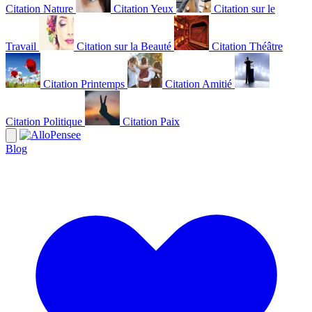
Citation Nature
Citation Yeux
Citation sur le
Travail
Citation sur la Beauté
Citation Théâtre
Citation Printemps
Citation Amitié
Citation Politique
Citation Paix
Blog