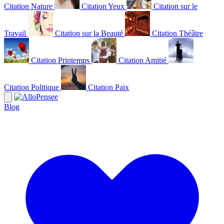
Citation Nature
Citation Yeux
Citation sur le
Travail
Citation sur la Beauté
Citation Théâtre
Citation Printemps
Citation Amitié
Citation Politique
Citation Paix
Blog