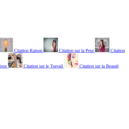
Citation Raison
Citation sur la Peur
Citation
Yeux
Citation sur le Travail
Citation sur la Beauté