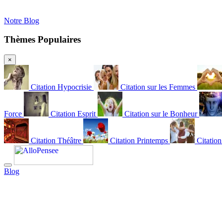
Notre Blog
Thèmes Populaires
×
Citation Hypocrisie
Citation sur les Femmes
Force
Citation Esprit
Citation sur le Bonheur
Citation Théâtre
Citation Printemps
Citatio
Blog