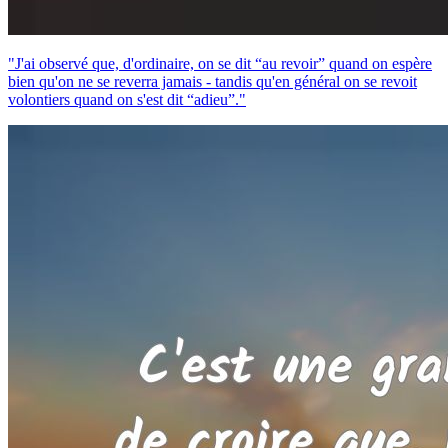
"J'ai observé que, d'ordinaire, on se dit “au revoir” quand on espère
bien qu'on ne se reverra jamais - tandis qu'en général on se revoit
volontiers quand on s'est dit “adieu”."