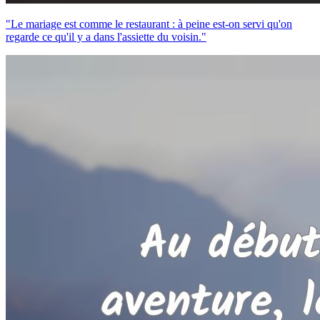
"Le mariage est comme le restaurant : à peine est-on servi qu'on
regarde ce qu'il y a dans l'assiette du voisin."