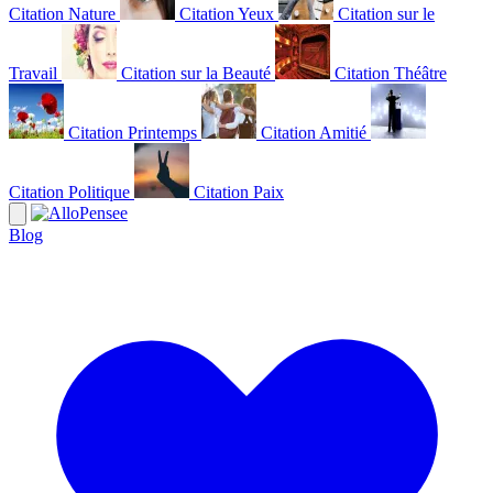
Citation Nature
Citation Yeux
Citation sur le
Travail
Citation sur la Beauté
Citation Théâtre
Citation Printemps
Citation Amitié
Citation Politique
Citation Paix
Blog