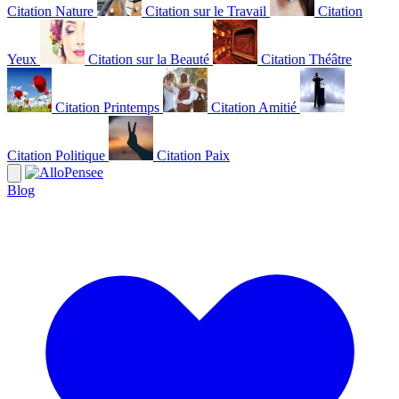
Citation Nature
Citation sur le Travail
Citation
Yeux
Citation sur la Beauté
Citation Théâtre
Citation Printemps
Citation Amitié
Citation Politique
Citation Paix
Blog