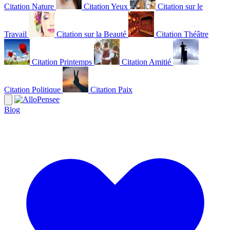
Citation Nature
Citation Yeux
Citation sur le
Travail
Citation sur la Beauté
Citation Théâtre
Citation Printemps
Citation Amitié
Citation Politique
Citation Paix
Blog