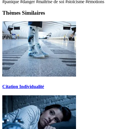
#panique
#danger
#maîtrise de soi
#stoïcisme
#émotions
Thèmes Similaires
Citation Individualité