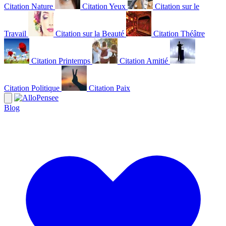
Citation Nature
Citation Yeux
Citation sur le
Travail
Citation sur la Beauté
Citation Théâtre
Citation Printemps
Citation Amitié
Citation Politique
Citation Paix
Blog