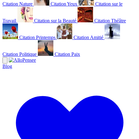
Citation Nature
Citation Yeux
Citation sur le
Travail
Citation sur la Beauté
Citation Théâtre
Citation Printemps
Citation Amitié
Citation Politique
Citation Paix
Blog