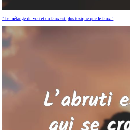
"Le mélange du vrai et du faux est plus toxique que le faux."