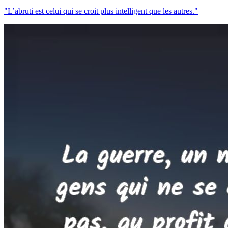
"L’abruti est celui qui se croit plus intelligent que les autres."