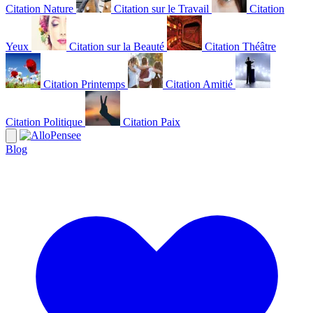
Citation Nature
Citation sur le Travail
Citation
Yeux
Citation sur la Beauté
Citation Théâtre
Citation Printemps
Citation Amitié
Citation Politique
Citation Paix
Blog