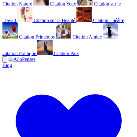
Citation Nature
Citation Yeux
Citation sur le
Travail
Citation sur la Beauté
Citation Théâtre
Citation Printemps
Citation Amitié
Citation Politique
Citation Paix
Blog