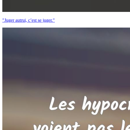
"Juger autrui, c’est se juger."