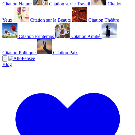
Citation Nature
Citation sur le Travail
Citation
Yeux
Citation sur la Beauté
Citation Théâtre
Citation Printemps
Citation Amitié
Citation Politique
Citation Paix
Blog