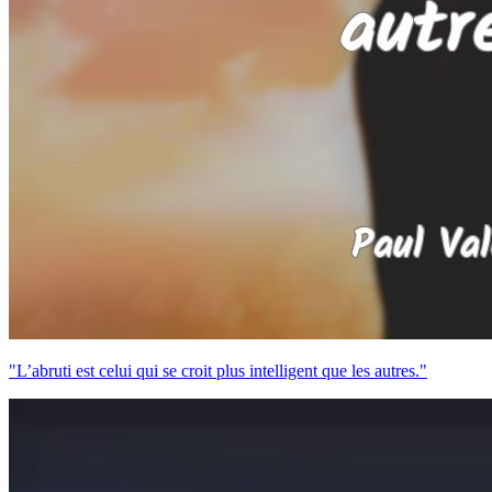
"L’abruti est celui qui se croit plus intelligent que les autres."