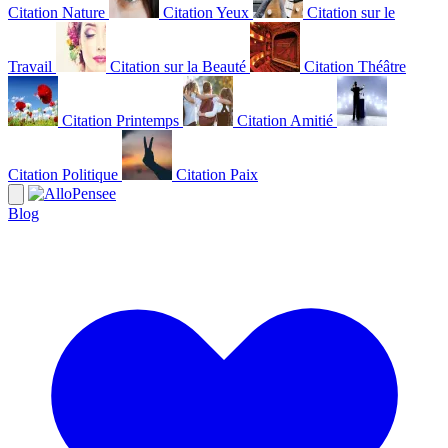
Citation Nature
Citation Yeux
Citation sur le
Travail
Citation sur la Beauté
Citation Théâtre
Citation Printemps
Citation Amitié
Citation Politique
Citation Paix
Blog