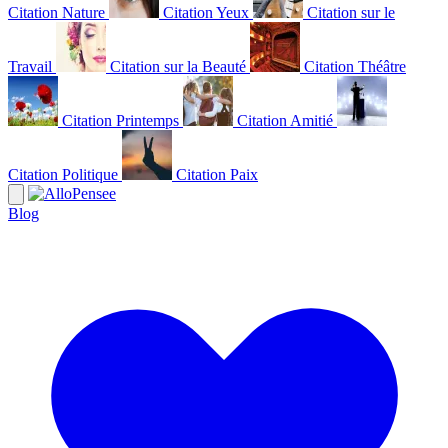
Citation Nature
Citation Yeux
Citation sur le
Travail
Citation sur la Beauté
Citation Théâtre
Citation Printemps
Citation Amitié
Citation Politique
Citation Paix
Blog