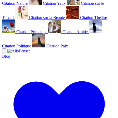
Citation Nature
Citation Yeux
Citation sur le
Travail
Citation sur la Beauté
Citation Théâtre
Citation Printemps
Citation Amitié
Citation Politique
Citation Paix
Blog