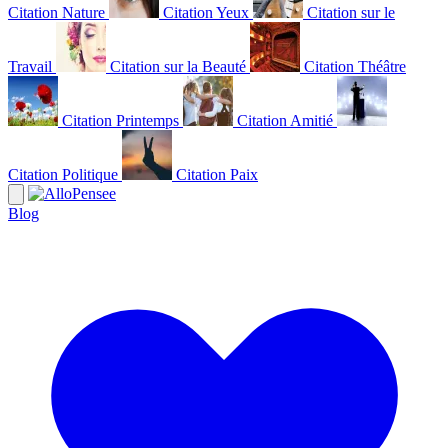
Citation Nature
Citation Yeux
Citation sur le
Travail
Citation sur la Beauté
Citation Théâtre
Citation Printemps
Citation Amitié
Citation Politique
Citation Paix
Blog