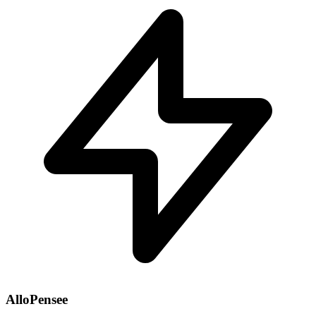
AlloPensee