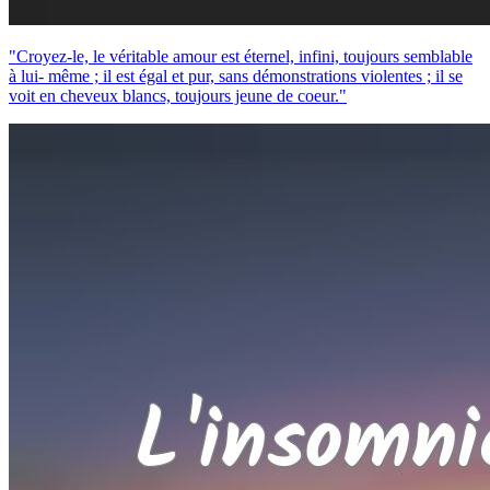
"Croyez-le, le véritable amour est éternel, infini, toujours semblable
à lui- même ; il est égal et pur, sans démonstrations violentes ; il se
voit en cheveux blancs, toujours jeune de coeur."