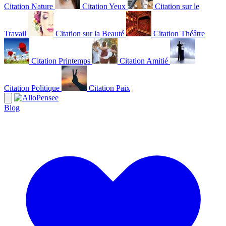
Citation Nature
Citation Yeux
Citation sur le
Travail
Citation sur la Beauté
Citation Théâtre
Citation Printemps
Citation Amitié
Citation Politique
Citation Paix
Blog