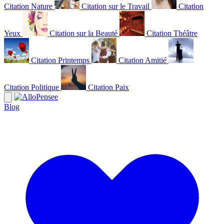
Citation Nature
Citation sur le Travail
Citation
Yeux
Citation sur la Beauté
Citation Théâtre
Citation Printemps
Citation Amitié
Citation Politique
Citation Paix
Blog