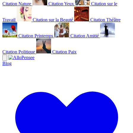
Citation Nature
Citation Yeux
Citation sur le
Travail
Citation sur la Beauté
Citation Théâtre
Citation Printemps
Citation Amitié
Citation Politique
Citation Paix
Blog