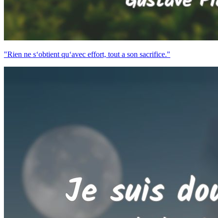
"Rien ne s‘obtient qu‘avec effort, tout a son sacrifice."