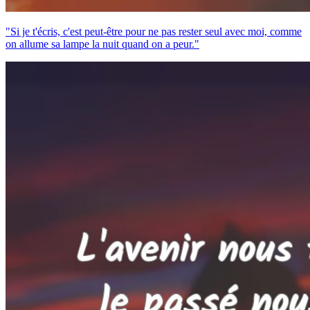
"Si je t'écris, c'est peut-être pour ne pas rester seul avec moi, comme
on allume sa lampe la nuit quand on a peur."