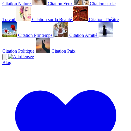
Citation Nature
Citation Yeux
Citation sur le
Travail
Citation sur la Beauté
Citation Théâtre
Citation Printemps
Citation Amitié
Citation Politique
Citation Paix
Blog