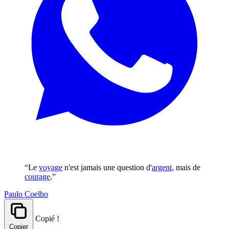
“Le
voyage
n'est jamais une question d'
argent
, mais de
courage
.”
Paulo Coelho
Copié !
Copier