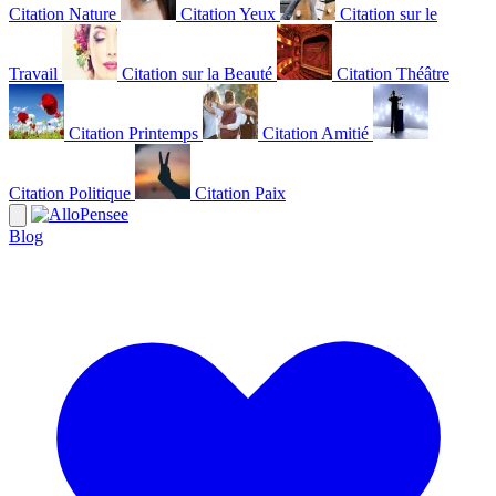
Citation Nature
Citation Yeux
Citation sur le
Travail
Citation sur la Beauté
Citation Théâtre
Citation Printemps
Citation Amitié
Citation Politique
Citation Paix
Blog