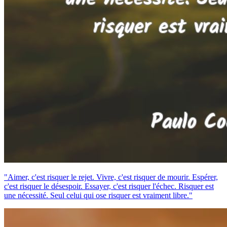
"Aimer, c'est risquer le rejet. Vivre, c'est risquer de mourir. Espérer,
c'est risquer le désespoir. Essayer, c'est risquer l'échec. Risquer est
une nécessité. Seul celui qui ose risquer est vraiment libre."