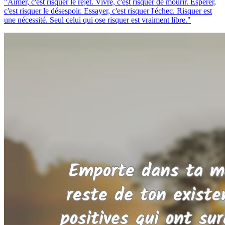
"Aimer, c'est risquer le rejet. Vivre, c'est risquer de mourir. Espérer,
c'est risquer le désespoir. Essayer, c'est risquer l'échec. Risquer est
une nécessité. Seul celui qui ose risquer est vraiment libre."