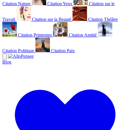
Citation Nature
Citation Yeux
Citation sur le
Travail
Citation sur la Beauté
Citation Théâtre
Citation Printemps
Citation Amitié
Citation Politique
Citation Paix
Blog