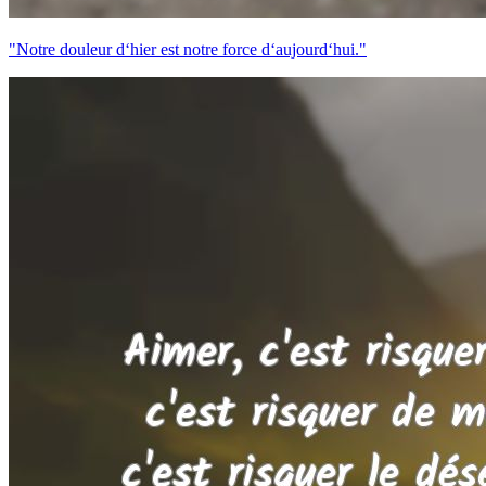
"Notre douleur d‘hier est notre force d‘aujourd‘hui."