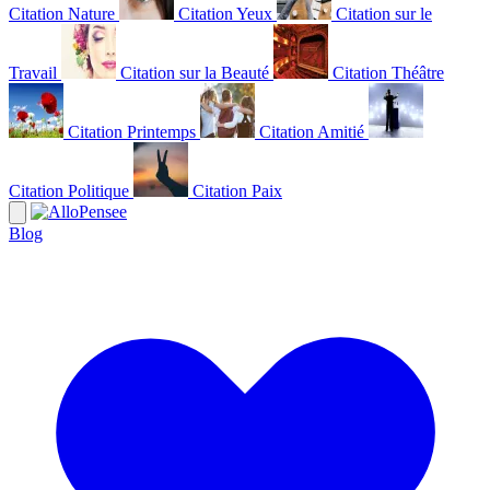
Citation Nature
Citation Yeux
Citation sur le
Travail
Citation sur la Beauté
Citation Théâtre
Citation Printemps
Citation Amitié
Citation Politique
Citation Paix
Blog