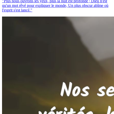
"Plus nous ouvrons les yeux, plus la nuit est profonde ; Dieu n'est
qu'un mot rêvé pour expliquer le monde, Un plus obscur abîme où
l'esprit s'est lancé."