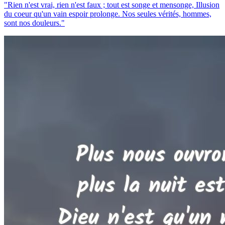
"Rien n'est vrai, rien n'est faux ; tout est songe et mensonge, Illusion
du coeur qu'un vain espoir prolonge. Nos seules vérités, hommes,
sont nos douleurs."