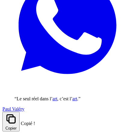
“Le seul réel dans l’
art
, c’est l’
art
.”
Paul Valéry
Copié !
Copier