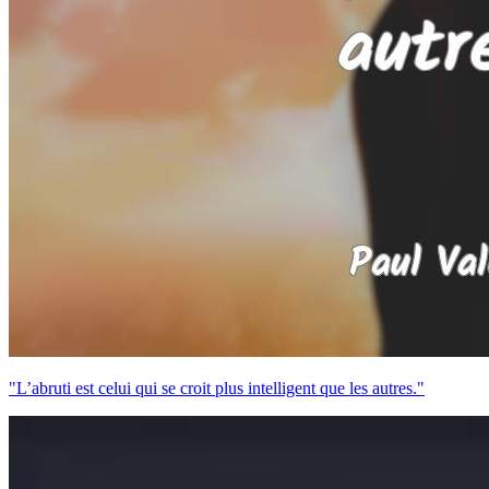
"L’abruti est celui qui se croit plus intelligent que les autres."