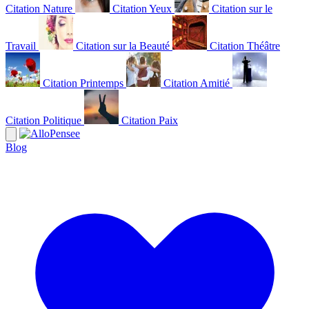
Citation Nature
Citation Yeux
Citation sur le
Travail
Citation sur la Beauté
Citation Théâtre
Citation Printemps
Citation Amitié
Citation Politique
Citation Paix
Blog