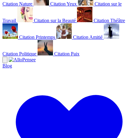
Citation Nature
Citation Yeux
Citation sur le
Travail
Citation sur la Beauté
Citation Théâtre
Citation Printemps
Citation Amitié
Citation Politique
Citation Paix
Blog