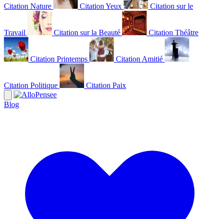
Citation Nature
Citation Yeux
Citation sur le
Travail
Citation sur la Beauté
Citation Théâtre
Citation Printemps
Citation Amitié
Citation Politique
Citation Paix
Blog