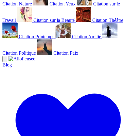
Citation Nature
Citation Yeux
Citation sur le
Travail
Citation sur la Beauté
Citation Théâtre
Citation Printemps
Citation Amitié
Citation Politique
Citation Paix
Blog