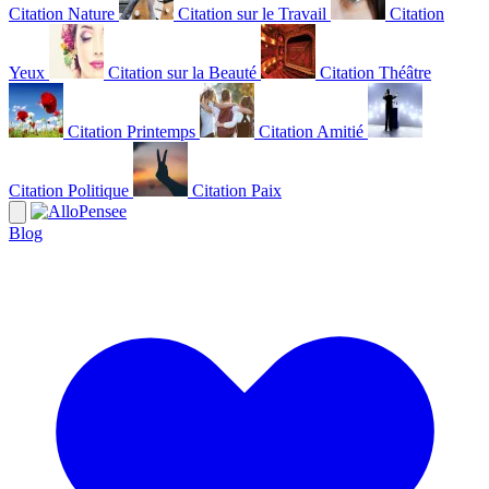
Citation Nature
Citation sur le Travail
Citation
Yeux
Citation sur la Beauté
Citation Théâtre
Citation Printemps
Citation Amitié
Citation Politique
Citation Paix
Blog