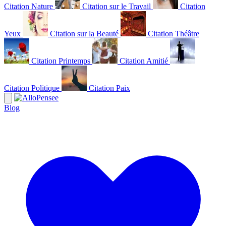
Citation Nature
Citation sur le Travail
Citation
Yeux
Citation sur la Beauté
Citation Théâtre
Citation Printemps
Citation Amitié
Citation Politique
Citation Paix
Blog