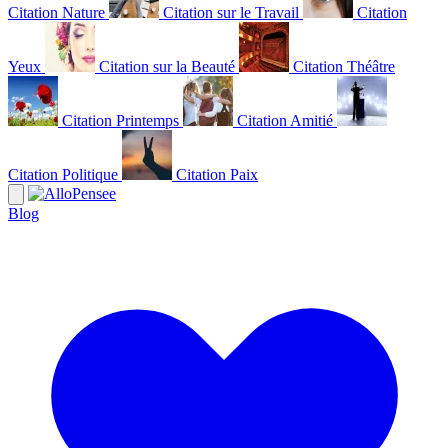
Citation Nature
Citation sur le Travail
Citation
Yeux
Citation sur la Beauté
Citation Théâtre
Citation Printemps
Citation Amitié
Citation Politique
Citation Paix
Blog