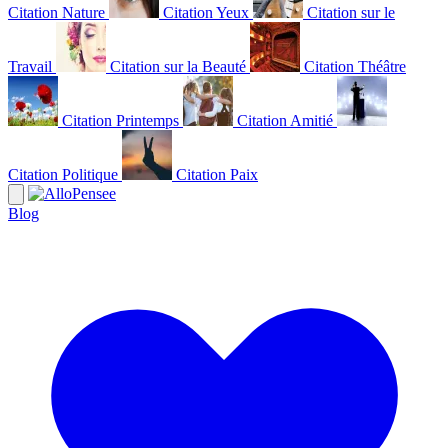
Citation Nature
Citation Yeux
Citation sur le
Travail
Citation sur la Beauté
Citation Théâtre
Citation Printemps
Citation Amitié
Citation Politique
Citation Paix
Blog