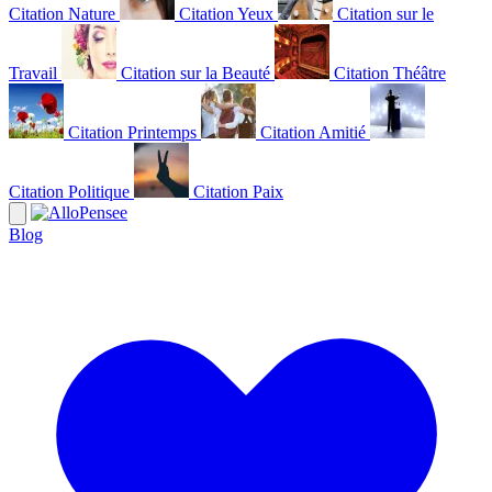
Citation Nature
Citation Yeux
Citation sur le
Travail
Citation sur la Beauté
Citation Théâtre
Citation Printemps
Citation Amitié
Citation Politique
Citation Paix
Blog