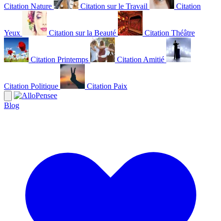
Citation Nature
Citation sur le Travail
Citation
Yeux
Citation sur la Beauté
Citation Théâtre
Citation Printemps
Citation Amitié
Citation Politique
Citation Paix
Blog