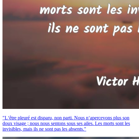
"L‘être pleuré est disparu, non parti. Nous n‘apercevons plus son
doux visage ; nous nous sentons sous ses ailes. Les morts sont les
invisibles, mais ils ne sont pas les absents."